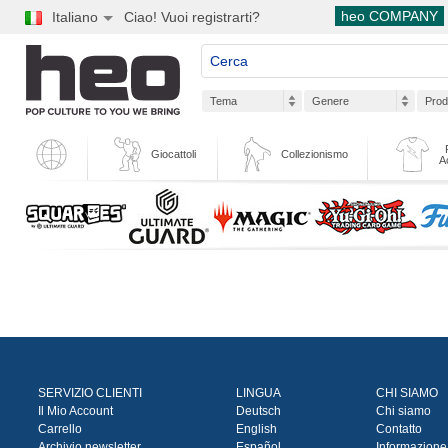
heo COMPANY
Italiano
Ciao! Vuoi registrarti?
Tema
Genere
Prod
Giocattoli
Collezionismo
A
SERVIZIO CLIENTI
LINGUA
CHI SIAMO
Il Mio Account
Deutsch
Chi siamo
Carrello
English
Contatto
Archivio newsletter
Español
Informazione